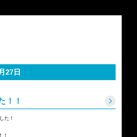
6月27日
た！！
した！

！
