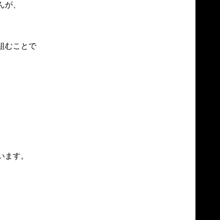
が、

むことで

ます。
