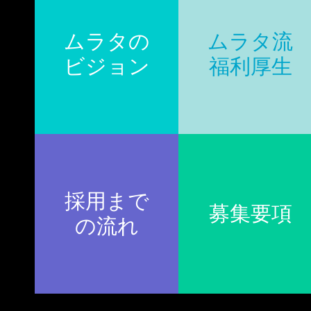
ムラタの
ムラタ流
ビジョン
福利厚生
採用まで
募集要項
の流れ