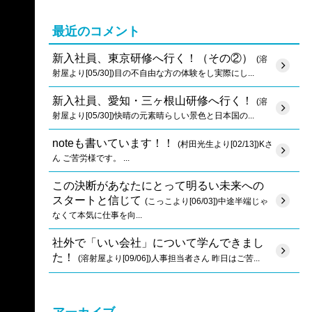
最近のコメント
新入社員、東京研修へ行く！（その②）
(溶
射屋より[05/30])目の不自由な方の体験をし実際にし...
新入社員、愛知・三ヶ根山研修へ行く！
(溶
射屋より[05/30])快晴の元素晴らしい景色と日本国の...
noteも書いています！！
(村田光生より[02/13])Kさ
ん ご苦労様です。 ...
この決断があなたにとって明るい未来への
スタートと信じて
(こっこより[06/03])中途半端じゃ
なくて本気に仕事を向...
社外で「いい会社」について学んできまし
た！
(溶射屋より[09/06])人事担当者さん 昨日はご苦...