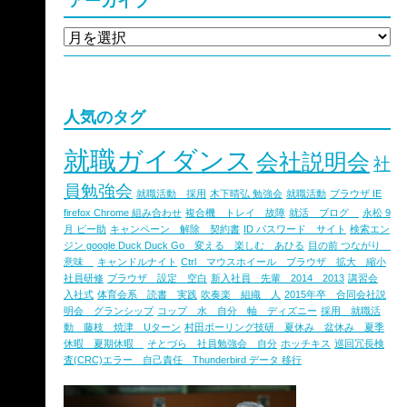
アーカイブ
人気のタグ
就職ガイダンス
会社説明会
社
員勉強会
就職活動 採用
木下晴弘 勉強会
就職活動
ブラウザ IE
firefox Chrome 組み合わせ
複合機 トレイ 故障
就活 ブログ
永松 9
月 ピー助
キャンペーン 解除 契約書
ID パスワード サイト
検索エン
ジン google Duck Duck Go 変える 楽しむ あひる
目の前 つながり
意味
キャンドルナイト
Ctrl マウスホイール ブラウザ 拡大 縮小
社員研修
ブラウザ 設定 空白
新入社員 先輩 2014 2013
講習会
入社式
体育会系 読書 実践
吹奏楽 組織 人
2015年卒 合同会社説
明会 グランシップ
コップ 水 自分 軸 ディズニー
採用 就職活
動 藤枝 焼津 Uターン
村田ボーリング技研 夏休み 盆休み 夏季
休暇 夏期休暇
そとづら 社員勉強会 自分
ホッチキス
巡回冗長検
査(CRC)エラー 自己責任 Thunderbird データ 移行