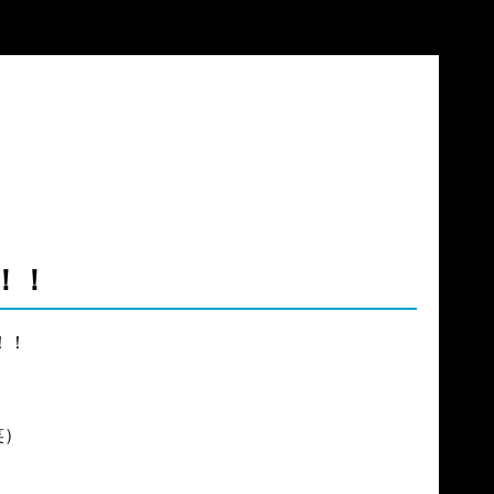
！！
！

）
