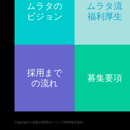
ムラタの
ムラタ流
ビジョン
福利厚生
採用まで
募集要項
の流れ
Copyright © 溶射の村田ボーリング技研株式会社