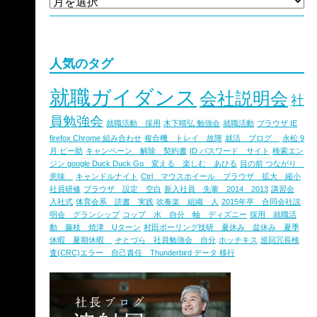
人気のタグ
就職ガイダンス
会社説明会
社
員勉強会
就職活動 採用
木下晴弘 勉強会
就職活動
ブラウザ IE
firefox Chrome 組み合わせ
複合機 トレイ 故障
就活 ブログ
永松 9
月 ピー助
キャンペーン 解除 契約書
ID パスワード サイト
検索エン
ジン google Duck Duck Go 変える 楽しむ あひる
目の前 つながり
意味
キャンドルナイト
Ctrl マウスホイール ブラウザ 拡大 縮小
社員研修
ブラウザ 設定 空白
新入社員 先輩 2014 2013
講習会
入社式
体育会系 読書 実践
吹奏楽 組織 人
2015年卒 合同会社説
明会 グランシップ
コップ 水 自分 軸 ディズニー
採用 就職活
動 藤枝 焼津 Uターン
村田ボーリング技研 夏休み 盆休み 夏季
休暇 夏期休暇
そとづら 社員勉強会 自分
ホッチキス
巡回冗長検
査(CRC)エラー 自己責任 Thunderbird データ 移行