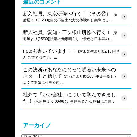
最近のコメント
新入社員、東京研修へ行く！（その②）
(溶
射屋より[05/30])目の不自由な方の体験をし実際にし...
新入社員、愛知・三ヶ根山研修へ行く！
(溶
射屋より[05/30])快晴の元素晴らしい景色と日本国の...
noteも書いています！！
(村田光生より[02/13])Kさ
ん ご苦労様です。 ...
この決断があなたにとって明るい未来への
スタートと信じて
(こっこより[06/03])中途半端じゃ
なくて本気に仕事を向...
社外で「いい会社」について学んできまし
た！
(溶射屋より[09/06])人事担当者さん 昨日はご苦...
アーカイブ