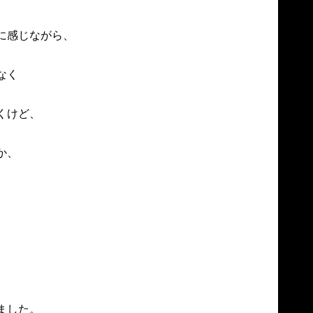
感じながら、

く

けど、

、



した。
