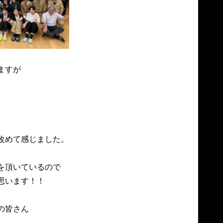
すが

めて感じました。

頂いているので

います！！

皆さん
