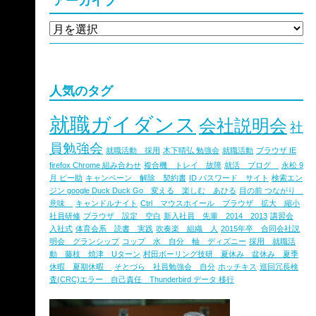
アーカイブ
人気のタグ
就職ガイダンス
会社説明会
社
員勉強会
就職活動 採用
木下晴弘 勉強会
就職活動
ブラウザ IE
firefox Chrome 組み合わせ
複合機 トレイ 故障
就活 ブログ
永松 9
月 ピー助
キャンペーン 解除 契約書
ID パスワード サイト
検索エン
ジン google Duck Duck Go 変える 楽しむ あひる
目の前 つながり
意味
キャンドルナイト
Ctrl マウスホイール ブラウザ 拡大 縮小
社員研修
ブラウザ 設定 空白
新入社員 先輩 2014 2013
講習会
入社式
体育会系 読書 実践
吹奏楽 組織 人
2015年卒 合同会社説
明会 グランシップ
コップ 水 自分 軸 ディズニー
採用 就職活
動 藤枝 焼津 Uターン
村田ボーリング技研 夏休み 盆休み 夏季
休暇 夏期休暇
そとづら 社員勉強会 自分
ホッチキス
巡回冗長検
査(CRC)エラー 自己責任 Thunderbird データ 移行