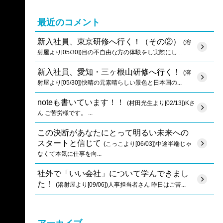
最近のコメント
新入社員、東京研修へ行く！（その②）
(溶
射屋より[05/30])目の不自由な方の体験をし実際にし...
新入社員、愛知・三ヶ根山研修へ行く！
(溶
射屋より[05/30])快晴の元素晴らしい景色と日本国の...
noteも書いています！！
(村田光生より[02/13])Kさ
ん ご苦労様です。 ...
この決断があなたにとって明るい未来への
スタートと信じて
(こっこより[06/03])中途半端じゃ
なくて本気に仕事を向...
社外で「いい会社」について学んできまし
た！
(溶射屋より[09/06])人事担当者さん 昨日はご苦...