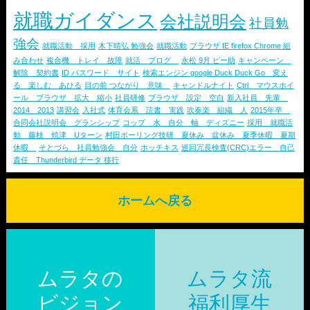
就職ガイダンス
会社説明会
社員勉
強会
就職活動 採用
木下晴弘 勉強会
就職活動
ブラウザ IE firefox Chrome 組
み合わせ
複合機 トレイ 故障
就活 ブログ
永松 9月 ピー助
キャンペーン
解除 契約書
ID パスワード サイト
検索エンジン google Duck Duck Go 変え
る 楽しむ あひる
目の前 つながり 意味
キャンドルナイト
Ctrl マウスホイ
ール ブラウザ 拡大 縮小
社員研修
ブラウザ 設定 空白
新入社員 先輩
2014 2013
講習会
入社式
体育会系 読書 実践
吹奏楽 組織 人
2015年卒
合同会社説明会 グランシップ
コップ 水 自分 軸 ディズニー
採用 就職活
動 藤枝 焼津 Uターン
村田ボーリング技研 夏休み 盆休み 夏季休暇 夏期
休暇
そとづら 社員勉強会 自分
ホッチキス
巡回冗長検査(CRC)エラー 自己
責任 Thunderbird データ 移行
ホームへ戻る
ムラタの
ムラタ流
ビジョン
福利厚生