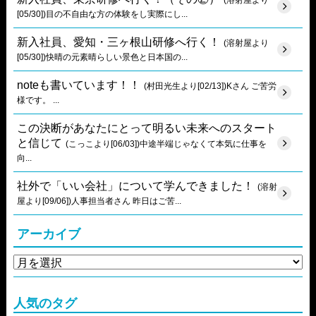
[05/30])目の不自由な方の体験をし実際にし...
新入社員、愛知・三ヶ根山研修へ行く！
(溶射屋より
[05/30])快晴の元素晴らしい景色と日本国の...
noteも書いています！！
(村田光生より[02/13])Kさん ご苦労
様です。 ...
この決断があなたにとって明るい未来へのスタート
と信じて
(こっこより[06/03])中途半端じゃなくて本気に仕事を
向...
社外で「いい会社」について学んできました！
(溶射
屋より[09/06])人事担当者さん 昨日はご苦...
アーカイブ
人気のタグ