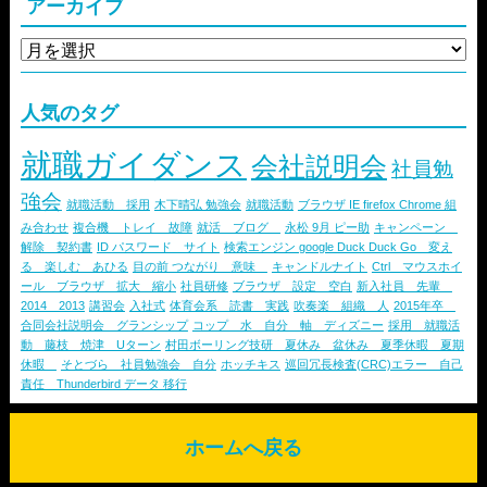
アーカイブ
人気のタグ
就職ガイダンス
会社説明会
社員勉
強会
就職活動 採用
木下晴弘 勉強会
就職活動
ブラウザ IE firefox Chrome 組
み合わせ
複合機 トレイ 故障
就活 ブログ
永松 9月 ピー助
キャンペーン
解除 契約書
ID パスワード サイト
検索エンジン google Duck Duck Go 変え
る 楽しむ あひる
目の前 つながり 意味
キャンドルナイト
Ctrl マウスホイ
ール ブラウザ 拡大 縮小
社員研修
ブラウザ 設定 空白
新入社員 先輩
2014 2013
講習会
入社式
体育会系 読書 実践
吹奏楽 組織 人
2015年卒
合同会社説明会 グランシップ
コップ 水 自分 軸 ディズニー
採用 就職活
動 藤枝 焼津 Uターン
村田ボーリング技研 夏休み 盆休み 夏季休暇 夏期
休暇
そとづら 社員勉強会 自分
ホッチキス
巡回冗長検査(CRC)エラー 自己
責任 Thunderbird データ 移行
ホームへ戻る